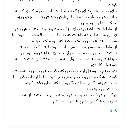
گرفت
برای هر یدونه پیتزای بزرگ نیم ساعت باید صبر میکردی که یه
خانواده رو جواب بود،به نظرم تلاش داشتن تا سریع ترین زمان
ممکن غذا رو برسونن
از نقاط قوت داشتن فضای بزرگ و متنوع بود البته بخش وی
آی پی هزینه اضافه داشت که به نظر من اصلا معقول نبود،اما
همین متنوع بودن باعث میشد که حوصلت سرنره
از نقاط ضعف سرویس دهی پایین بود،ظرف یک بار مصرف
نداشتن،سس مخصوص مرغ سوخاری نداشتن،سرویس
بهداشتی نسبتا تمیز بود ولی نه مایع دستشویی داشت و نه
دستمال کاغذی
نتونستم با پرسنل ارتباط بگیرم که بگم محترم بودن یا نه،میشه
گفت خشک بودن و خیلی سعی نمی‌کردن با ما ارتباط بگیرن یا
یه خوش آمد گویی ساده بگن،با اینکه خیلی تلاش کردم
باهاشون حرف بزنم
در کل برای یک بار تجربه جای خوبیه ولی من بیشتر از یه بار
نمی‌رم و به کسی هم پیشنهاد نمیکنم
پاسخ