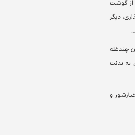
 از گوشت
ری، دیگر
.
ن چندغله
 می‌تواند حدود 30 تا 40 گرم پروتئین به بدنت
یارشور و